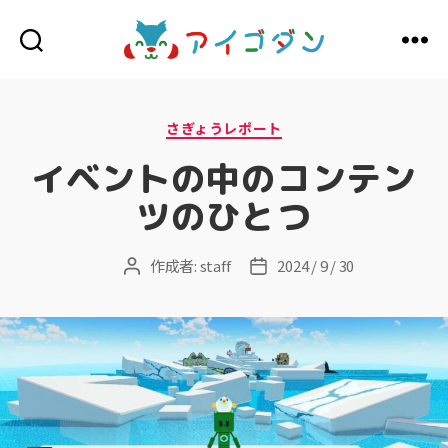
ア
イ
ゴ
ダ
カ
さぎょうレポート
ン
テ
ゴ
イベントの中のコンテン
リ
ー
ツのひとつ
作成者:
staff
2024 / 9 / 30
投
投
稿
稿
者
日