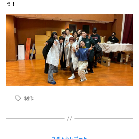
う！
制作
タ
グ
カ
さぎょうレポート