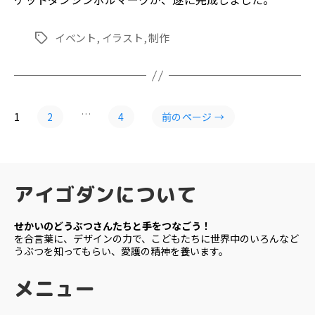
イベント
,
イラスト
,
制作
タ
グ
投
…
1
2
4
前のページ
→
稿
の
ペ
ー
アイゴダンについて
ジ
送
せかいのどうぶつさんたちと手をつなごう！
を合言葉に、デザインの力で、こどもたちに世界中のいろんなど
り
うぶつを知ってもらい、愛護の精神を養います。
メニュー