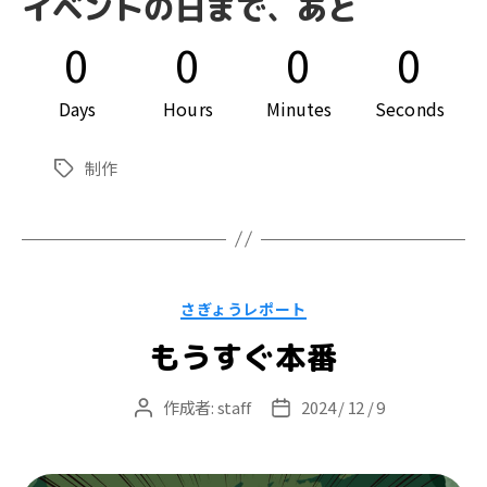
イベントの日まで、あと
0
0
0
0
Days
Hours
Minutes
Seconds
制作
タ
グ
カ
さぎょうレポート
テ
ゴ
もうすぐ本番
リ
ー
作成者:
staff
2024 / 12 / 9
投
投
稿
稿
者
日