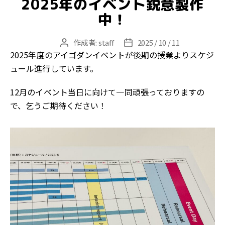
2025年のイベント鋭意製作
リ
ー
中！
作成者:
staff
2025 / 10 / 11
投
投
2025年度のアイゴダンイベントが後期の授業よりスケジ
稿
稿
者
日
ュール進行しています。
12月のイベント当日に向けて一同頑張っておりますの
で、乞うご期待ください！