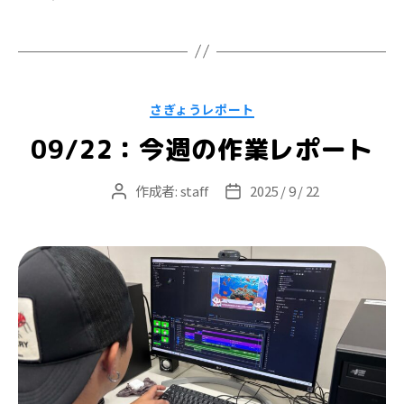
グ
カ
さぎょうレポート
テ
ゴ
09/22：今週の作業レポート
リ
ー
作成者:
staff
2025 / 9 / 22
投
投
稿
稿
者
日