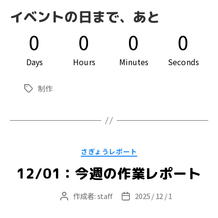
イベントの日まで、あと
0
0
0
0
Days
Hours
Minutes
Seconds
制作
タ
グ
カ
さぎょうレポート
テ
ゴ
12/01：今週の作業レポート
リ
ー
作成者:
staff
2025 / 12 / 1
投
投
稿
稿
者
日