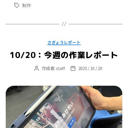
制作
タ
グ
カ
さぎょうレポート
テ
ゴ
10/20：今週の作業レポート
リ
ー
作成者:
staff
2025 / 10 / 20
投
投
稿
稿
者
日