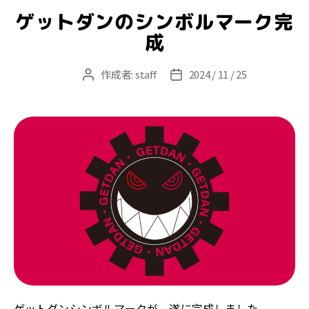
ゴ
ゲットダンのシンボルマーク完
リ
ー
成
作成者:
staff
2024 / 11 / 25
投
投
稿
稿
者
日
ゲットダンシンボルマークが、遂に完成しました。