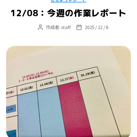
テ
ゴ
12/08：今週の作業レポート
リ
ー
作成者:
staff
2025 / 12 / 8
投
投
稿
稿
者
日