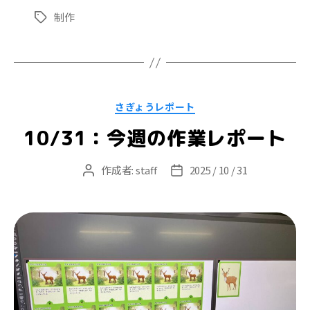
制作
タ
グ
カ
さぎょうレポート
テ
ゴ
10/31：今週の作業レポート
リ
ー
作成者:
staff
2025 / 10 / 31
投
投
稿
稿
者
日