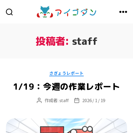
ア
イ
ゴ
ダ
投稿者:
staff
ン
カ
さぎょうレポート
テ
ゴ
1/19：今週の作業レポート
リ
ー
作成者:
staff
2026 / 1 / 19
投
投
稿
稿
者
日