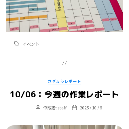
イベント
タ
グ
カ
さぎょうレポート
テ
ゴ
10/06：今週の作業レポート
リ
ー
作成者:
staff
2025 / 10 / 6
投
投
稿
稿
者
日