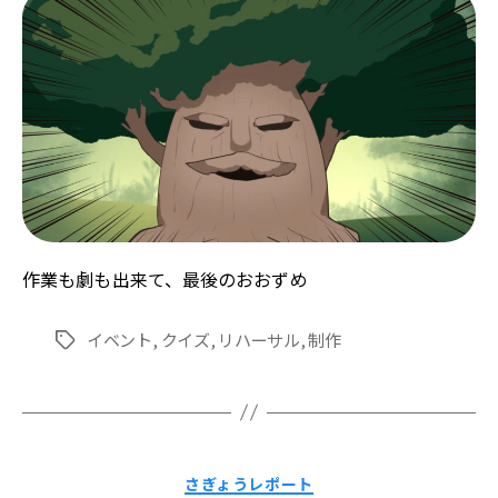
作業も劇も出来て、最後のおおずめ
イベント
,
クイズ
,
リハーサル
,
制作
タ
グ
カ
さぎょうレポート
テ