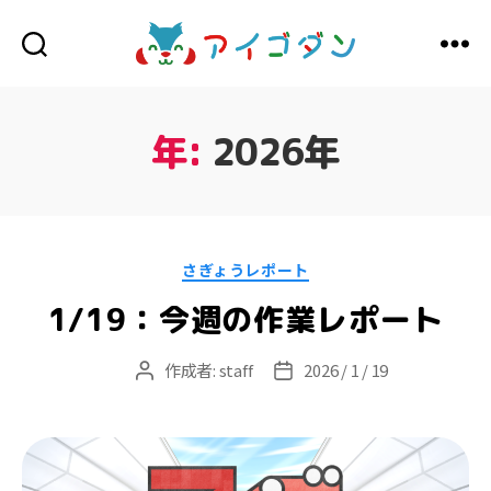
ア
イ
ゴ
ダ
年:
2026年
ン
カ
さぎょうレポート
テ
ゴ
1/19：今週の作業レポート
リ
ー
作成者:
staff
2026 / 1 / 19
投
投
稿
稿
者
日