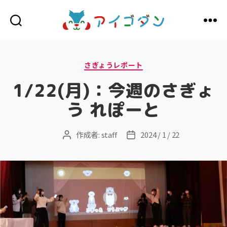
ア
イ
ゴ
ダ
カ
さぎょうレポート
ン
テ
ゴ
1/22(月)：今週のさぎょ
リ
ー
う れぽーと
作成者:
staff
2024 / 1 / 22
投
投
稿
稿
者
日