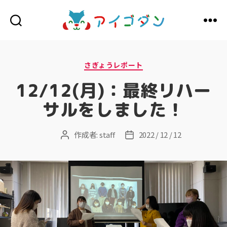
ア
イ
ゴ
ダ
カ
さぎょうレポート
ン
テ
ゴ
12/12(月)：最終リハー
リ
ー
サルをしました！
作成者:
staff
2022 / 12 / 12
投
投
稿
稿
者
日