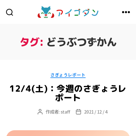
ア
イ
ゴ
ダ
タグ:
どうぶつずかん
ン
カ
さぎょうレポート
テ
ゴ
12/4(土)：今週のさぎょうレ
リ
ー
ポート
作成者:
staff
2021 / 12 / 4
投
投
稿
稿
者
日